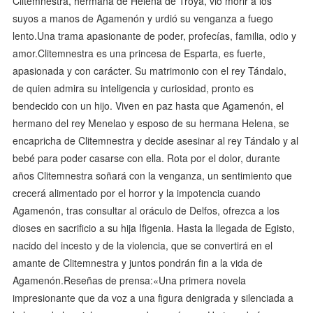
Clitemnestra, hermana de Helena de Troya, vio morir a los
suyos a manos de Agamenón y urdió su venganza a fuego
lento.Una trama apasionante de poder, profecías, familia, odio y
amor.Clitemnestra es una princesa de Esparta, es fuerte,
apasionada y con carácter. Su matrimonio con el rey Tándalo,
de quien admira su inteligencia y curiosidad, pronto es
bendecido con un hijo. Viven en paz hasta que Agamenón, el
hermano del rey Menelao y esposo de su hermana Helena, se
encapricha de Clitemnestra y decide asesinar al rey Tándalo y al
bebé para poder casarse con ella. Rota por el dolor, durante
años Clitemnestra soñará con la venganza, un sentimiento que
crecerá alimentado por el horror y la impotencia cuando
Agamenón, tras consultar al oráculo de Delfos, ofrezca a los
dioses en sacrificio a su hija Ifigenia. Hasta la llegada de Egisto,
nacido del incesto y de la violencia, que se convertirá en el
amante de Clitemnestra y juntos pondrán fin a la vida de
Agamenón.Reseñas de prensa:«Una primera novela
impresionante que da voz a una figura denigrada y silenciada a