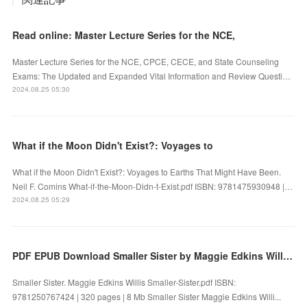
Read online: Master Lecture Series for the NCE,
Master Lecture Series for the NCE, CPCE, CECE, and State Counseling
Exams: The Updated and Expanded Vital Information and Review Questi…
2024.08.25 05:30
What if the Moon Didn't Exist?: Voyages to
What if the Moon Didn't Exist?: Voyages to Earths That Might Have Been.
Neil F. Comins What-if-the-Moon-Didn-t-Exist.pdf ISBN: 9781475930948 |…
2024.08.25 05:29
PDF EPUB Download Smaller Sister by Maggie Edkins Willis Full Book
Smaller Sister. Maggie Edkins Willis Smaller-Sister.pdf ISBN:
9781250767424 | 320 pages | 8 Mb Smaller Sister Maggie Edkins Willi...